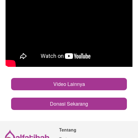
Video Lainnya
`
Donasi Sekarang
`
Tentang