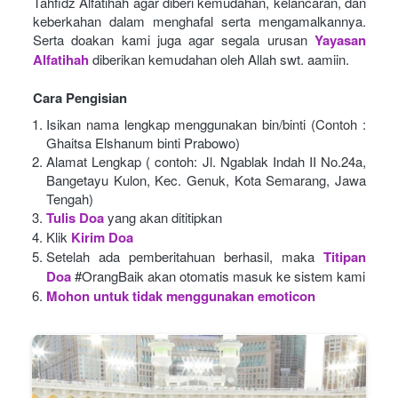
Tahfidz Alfatihah agar diberi kemudahan, kelancaran, dan 
keberkahan dalam menghafal serta mengamalkannya. 
Serta doakan kami juga agar segala urusan
Yayasan 
Alfatihah
diberikan kemudahan oleh Allah swt. aamiin.
Cara Pengisian
Isikan nama lengkap menggunakan bin/binti (Contoh : 
Ghaitsa Elshanum binti Prabowo)
Alamat Lengkap ( contoh: Jl. Ngablak Indah II No.24a, 
Bangetayu Kulon, Kec. Genuk, Kota Semarang, Jawa 
Tengah)
Tulis Doa
yang akan dititipkan
Klik
Kirim Doa
Setelah ada pemberitahuan berhasil, maka
Titipan 
Doa
#OrangBaik akan otomatis masuk ke sistem kami
Mohon untuk tidak menggunakan emoticon