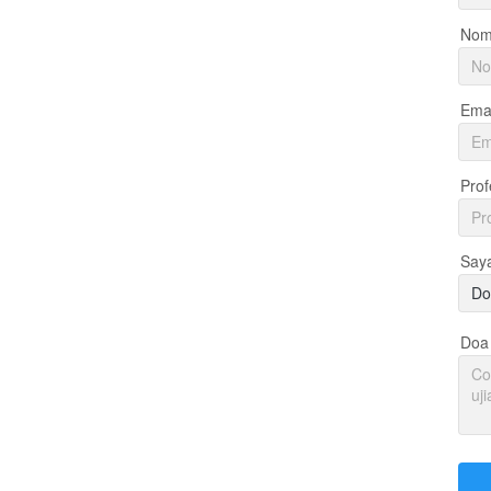
Nom
Emai
Prof
Say
Do
Doa