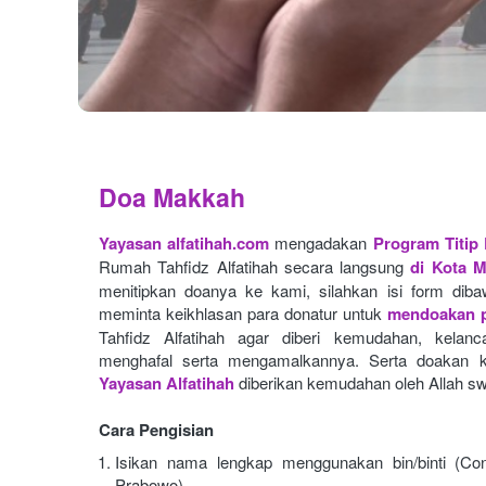
Doa Makkah
Yayasan alfatihah.com
mengadakan
Program Titip
Rumah Tahfidz Alfatihah secara langsung
di Kota 
menitipkan doanya ke kami, silahkan isi form dibaw
meminta keikhlasan para donatur untuk
mendoakan p
Tahfidz Alfatihah agar diberi kemudahan, kelan
menghafal serta mengamalkannya. Serta doakan k
Yayasan Alfatihah
diberikan kemudahan oleh Allah sw
Cara Pengisian
Isikan nama lengkap menggunakan bin/binti (Con
Prabowo)