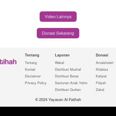
Video Lainnya
`
Donasi Sekarang
`
Tentang
Laporan
Donasi
Tentang
Wakaf
Amalsholeh
Kontak
Distribusi Mushaf
Kitabisa
Disclaimer
Distribusi Beras
Kafarat
Privacy Policy
Santunan Anak Yatim
Fidyah
Distribusi Qurban
Zakat
 2024 Yayasan Al-Fatihah