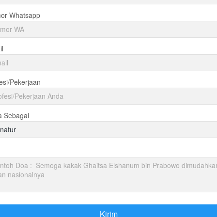
or Whatsapp
l
esi/Pekerjaan
a Sebagai
natur
Kirim
`