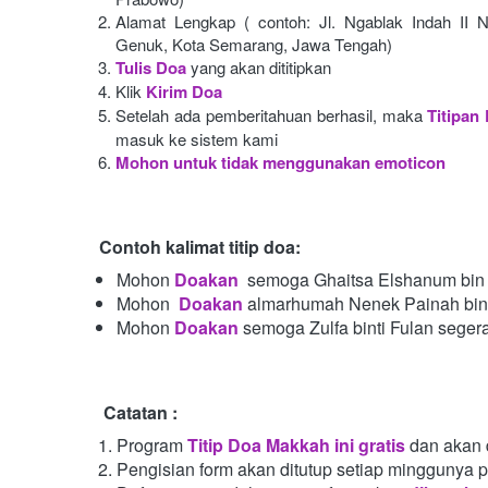
Alamat Lengkap ( contoh: Jl. Ngablak Indah II N
Genuk, Kota Semarang, Jawa Tengah)
Tulis Doa
yang akan dititipkan
Klik
Kirim Doa
Setelah ada pemberitahuan berhasil, maka
Titipan
masuk ke sistem kami
Mohon untuk tidak menggunakan emoticon
Contoh kalimat titip doa:
Mohon
Doakan
semoga Ghaitsa Elshanum bin 
Mohon 
Doakan
almarhumah Nenek Painah bint
Mohon
Doakan
semoga Zulfa binti Fulan seger
Catatan :
Program
Titip Doa Makkah ini gratis
dan akan 
Pengisian form akan ditutup setiap minggunya 