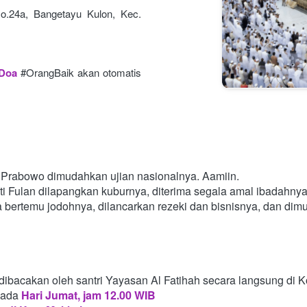
o.24a, Bangetayu Kulon, Kec. 
 Doa
#OrangBaik akan otomatis 
Prabowo dimudahkan ujian nasionalnya. Aamiin.
i Fulan dilapangkan kuburnya, diterima segala amal ibadahny
a bertemu jodohnya, dilancarkan rezeki dan bisnisnya, dan di
dibacakan oleh santri Yayasan Al Fatihah secara langsung di 
pada
Hari Jumat, jam 12.00 WIB