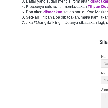
Daftar yang sudah mengisi form akan
dibacaka
Prosesnya satu santri membacakan
Titipan Do
Doa akan
dibacakan
setiap hari di Kota Makka
Setelah Titipan Doa dibacakan, maka kami aka
Jika #OrangBaik ingin Doanya dibacakan lagi, 
Sil
Nam
Nama
Ala