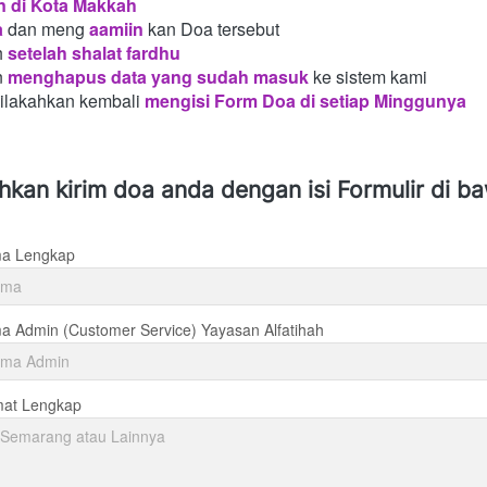
n di Kota Makkah 
a
dan meng
aamiin
kan Doa tersebut
h
setelah shalat fardhu
n
menghapus data yang sudah masuk
ke sistem kami
silakahkan kembali
mengisi Form Doa di setiap Minggunya 
ahkan kirim doa anda dengan isi Formulir di b
a Lengkap
 Admin (Customer Service) Yayasan Alfatihah
mat Lengkap