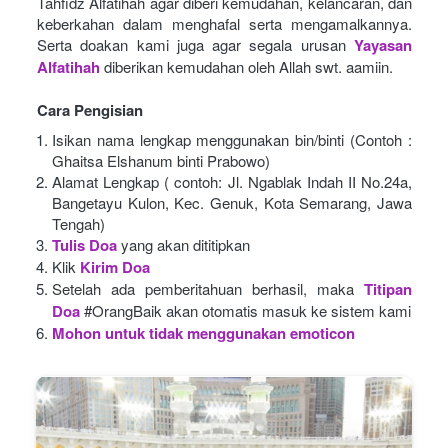
Tahfidz Alfatihah agar diberi kemudahan, kelancaran, dan 
keberkahan dalam menghafal serta mengamalkannya. 
Serta doakan kami juga agar segala urusan
Yayasan 
Alfatihah
diberikan kemudahan oleh Allah swt. aamiin.
Cara Pengisian
Isikan nama lengkap menggunakan bin/binti (Contoh : 
Ghaitsa Elshanum binti Prabowo)
Alamat Lengkap ( contoh: Jl. Ngablak Indah II No.24a, 
Bangetayu Kulon, Kec. Genuk, Kota Semarang, Jawa 
Tengah)
Tulis Doa
yang akan dititipkan
Klik
Kirim Doa
Setelah ada pemberitahuan berhasil, maka
Titipan 
Doa
#OrangBaik akan otomatis masuk ke sistem kami
Mohon untuk tidak menggunakan emoticon