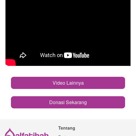
Video Lainnya
`
Donasi Sekarang
`
Tentang