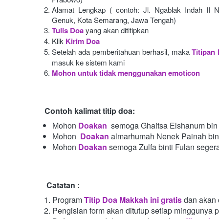
Alamat Lengkap ( contoh: Jl. Ngablak Indah II N
Genuk, Kota Semarang, Jawa Tengah)
Tulis Doa
yang akan dititipkan
Klik
Kirim Doa
Setelah ada pemberitahuan berhasil, maka
Titipan
masuk ke sistem kami
Mohon untuk tidak menggunakan emoticon
Contoh kalimat titip doa:
Mohon
Doakan
semoga Ghaitsa Elshanum bin 
Mohon 
Doakan
almarhumah Nenek Painah bint
Mohon
Doakan
semoga Zulfa binti Fulan seger
Catatan :
Program
Titip Doa Makkah ini gratis
dan akan 
Pengisian form akan ditutup setiap minggunya 