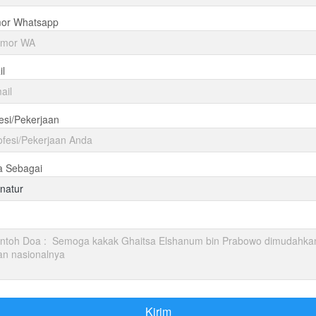
or Whatsapp
l
esi/Pekerjaan
a Sebagai
natur
Kirim
`