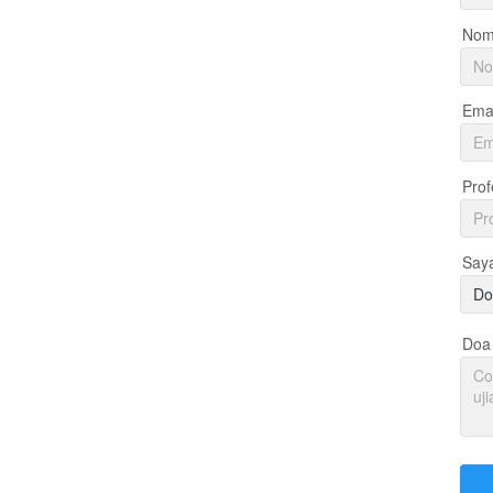
Nom
Emai
Prof
Say
Do
Doa