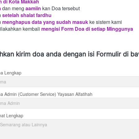
n di Kota Makkah 
a
dan meng
aamiin
kan Doa tersebut
h
setelah shalat fardhu
n
menghapus data yang sudah masuk
ke sistem kami
silakahkan kembali
mengisi Form Doa di setiap Minggunya 
ahkan kirim doa anda dengan isi Formulir di b
a Lengkap
 Admin (Customer Service) Yayasan Alfatihah
mat Lengkap