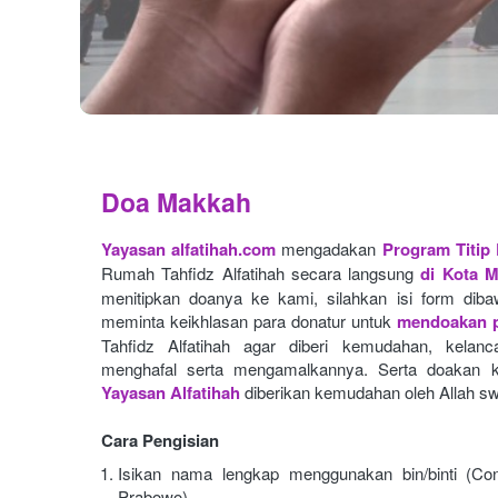
Doa Makkah
Yayasan alfatihah.com
mengadakan
Program Titip
Rumah Tahfidz Alfatihah secara langsung
di Kota 
menitipkan doanya ke kami, silahkan isi form dibaw
meminta keikhlasan para donatur untuk
mendoakan p
Tahfidz Alfatihah agar diberi kemudahan, kelan
menghafal serta mengamalkannya. Serta doakan k
Yayasan Alfatihah
diberikan kemudahan oleh Allah sw
Cara Pengisian
Isikan nama lengkap menggunakan bin/binti (Con
Prabowo)