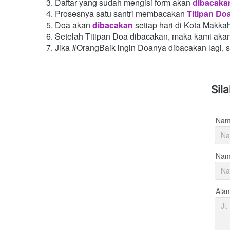
Daftar yang sudah mengisi form akan
dibacaka
Prosesnya satu santri membacakan
Titipan Do
Doa akan
dibacakan
setiap hari di Kota Makka
Setelah Titipan Doa dibacakan, maka kami aka
Jika #OrangBaik ingin Doanya dibacakan lagi, 
Sil
Nam
Nama
Ala