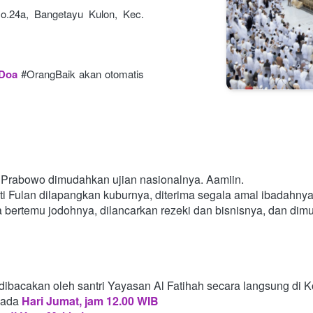
o.24a, Bangetayu Kulon, Kec. 
 Doa
#OrangBaik akan otomatis 
Prabowo dimudahkan ujian nasionalnya. Aamiin.
i Fulan dilapangkan kuburnya, diterima segala amal ibadahny
a bertemu jodohnya, dilancarkan rezeki dan bisnisnya, dan di
dibacakan oleh santri Yayasan Al Fatihah secara langsung di 
pada
Hari Jumat, jam 12.00 WIB