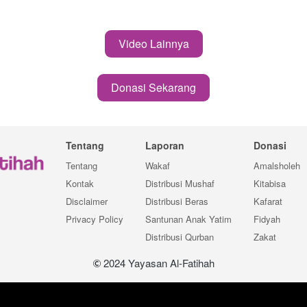
Video Lainnya
`
Donasi Sekarang
`
Tentang
Laporan
Donasi
Tentang
Wakaf
Amalsholeh
Kontak
Distribusi Mushaf
Kitabisa
Disclaimer
Distribusi Beras
Kafarat
Privacy Policy
Santunan Anak Yatim
Fidyah
Distribusi Qurban
Zakat
 2024 Yayasan Al-Fatihah