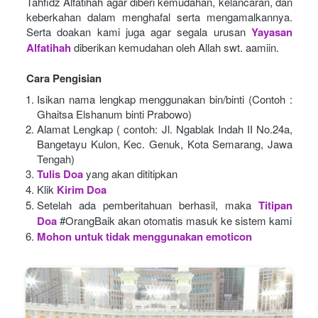
Tahfidz Alfatihah agar diberi kemudahan, kelancaran, dan 
keberkahan dalam menghafal serta mengamalkannya. 
Serta doakan kami juga agar segala urusan
Yayasan 
Alfatihah
diberikan kemudahan oleh Allah swt. aamiin.
Cara Pengisian
Isikan nama lengkap menggunakan bin/binti (Contoh : 
Ghaitsa Elshanum binti Prabowo)
Alamat Lengkap ( contoh: Jl. Ngablak Indah II No.24a, 
Bangetayu Kulon, Kec. Genuk, Kota Semarang, Jawa 
Tengah)
Tulis Doa
yang akan dititipkan
Klik
Kirim Doa
Setelah ada pemberitahuan berhasil, maka
Titipan 
Doa
#OrangBaik akan otomatis masuk ke sistem kami
Mohon untuk tidak menggunakan emoticon