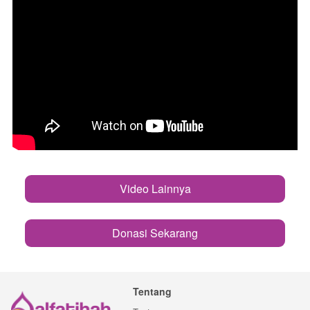
Video Lainnya
`
Donasi Sekarang
`
Tentang