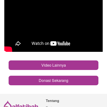
Video Lainnya
`
Donasi Sekarang
`
Tentang