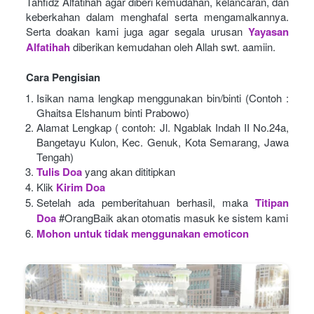
Tahfidz Alfatihah agar diberi kemudahan, kelancaran, dan 
keberkahan dalam menghafal serta mengamalkannya. 
Serta doakan kami juga agar segala urusan
Yayasan 
Alfatihah
diberikan kemudahan oleh Allah swt. aamiin.
Cara Pengisian
Isikan nama lengkap menggunakan bin/binti (Contoh : 
Ghaitsa Elshanum binti Prabowo)
Alamat Lengkap ( contoh: Jl. Ngablak Indah II No.24a, 
Bangetayu Kulon, Kec. Genuk, Kota Semarang, Jawa 
Tengah)
Tulis Doa
yang akan dititipkan
Klik
Kirim Doa
Setelah ada pemberitahuan berhasil, maka
Titipan 
Doa
#OrangBaik akan otomatis masuk ke sistem kami
Mohon untuk tidak menggunakan emoticon