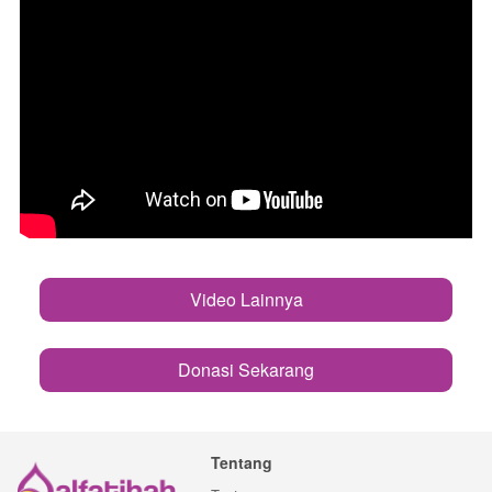
Video Lainnya
`
Donasi Sekarang
`
Tentang