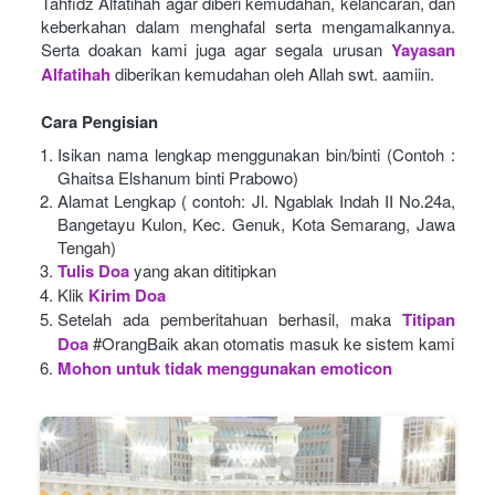
Tahfidz Alfatihah agar diberi kemudahan, kelancaran, dan 
keberkahan dalam menghafal serta mengamalkannya. 
Serta doakan kami juga agar segala urusan
Yayasan 
Alfatihah
diberikan kemudahan oleh Allah swt. aamiin.
Cara Pengisian
Isikan nama lengkap menggunakan bin/binti (Contoh : 
Ghaitsa Elshanum binti Prabowo)
Alamat Lengkap ( contoh: Jl. Ngablak Indah II No.24a, 
Bangetayu Kulon, Kec. Genuk, Kota Semarang, Jawa 
Tengah)
Tulis Doa
yang akan dititipkan
Klik
Kirim Doa
Setelah ada pemberitahuan berhasil, maka
Titipan 
Doa
#OrangBaik akan otomatis masuk ke sistem kami
Mohon untuk tidak menggunakan emoticon