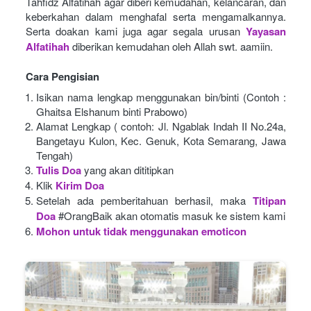
Tahfidz Alfatihah agar diberi kemudahan, kelancaran, dan 
keberkahan dalam menghafal serta mengamalkannya. 
Serta doakan kami juga agar segala urusan
Yayasan 
Alfatihah
diberikan kemudahan oleh Allah swt. aamiin.
Cara Pengisian
Isikan nama lengkap menggunakan bin/binti (Contoh : 
Ghaitsa Elshanum binti Prabowo)
Alamat Lengkap ( contoh: Jl. Ngablak Indah II No.24a, 
Bangetayu Kulon, Kec. Genuk, Kota Semarang, Jawa 
Tengah)
Tulis Doa
yang akan dititipkan
Klik
Kirim Doa
Setelah ada pemberitahuan berhasil, maka
Titipan 
Doa
#OrangBaik akan otomatis masuk ke sistem kami
Mohon untuk tidak menggunakan emoticon