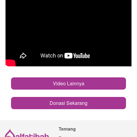
Video Lainnya
`
Donasi Sekarang
`
Tentang