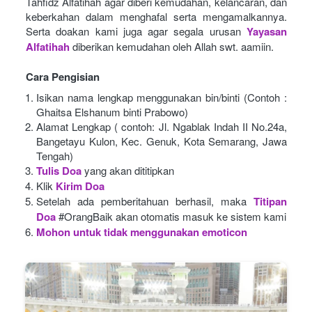
Tahfidz Alfatihah agar diberi kemudahan, kelancaran, dan 
keberkahan dalam menghafal serta mengamalkannya. 
Serta doakan kami juga agar segala urusan
Yayasan 
Alfatihah
diberikan kemudahan oleh Allah swt. aamiin.
Cara Pengisian
Isikan nama lengkap menggunakan bin/binti (Contoh : 
Ghaitsa Elshanum binti Prabowo)
Alamat Lengkap ( contoh: Jl. Ngablak Indah II No.24a, 
Bangetayu Kulon, Kec. Genuk, Kota Semarang, Jawa 
Tengah)
Tulis Doa
yang akan dititipkan
Klik
Kirim Doa
Setelah ada pemberitahuan berhasil, maka
Titipan 
Doa
#OrangBaik akan otomatis masuk ke sistem kami
Mohon untuk tidak menggunakan emoticon