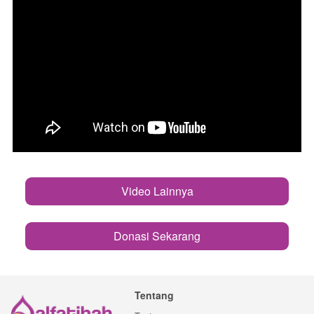
Video Lainnya
`
Donasi Sekarang
`
Tentang