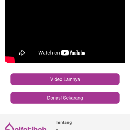
Video Lainnya
`
Donasi Sekarang
`
Tentang