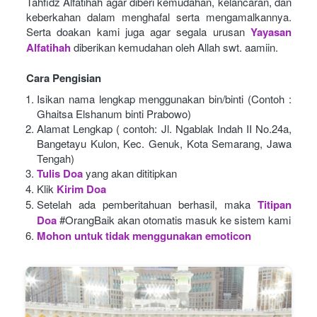
Tahfidz Alfatihah agar diberi kemudahan, kelancaran, dan 
keberkahan dalam menghafal serta mengamalkannya. 
Serta doakan kami juga agar segala urusan
Yayasan 
Alfatihah
diberikan kemudahan oleh Allah swt. aamiin.
Cara Pengisian
Isikan nama lengkap menggunakan bin/binti (Contoh : 
Ghaitsa Elshanum binti Prabowo)
Alamat Lengkap ( contoh: Jl. Ngablak Indah II No.24a, 
Bangetayu Kulon, Kec. Genuk, Kota Semarang, Jawa 
Tengah)
Tulis Doa
yang akan dititipkan
Klik
Kirim Doa
Setelah ada pemberitahuan berhasil, maka
Titipan 
Doa
#OrangBaik akan otomatis masuk ke sistem kami
Mohon untuk tidak menggunakan emoticon