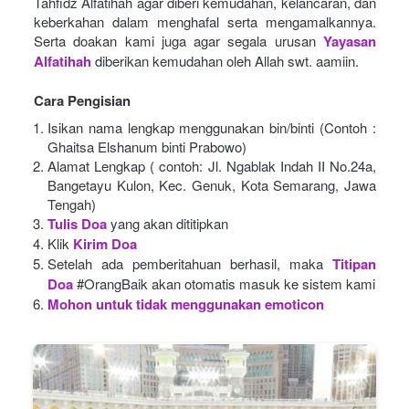
Tahfidz Alfatihah agar diberi kemudahan, kelancaran, dan 
keberkahan dalam menghafal serta mengamalkannya. 
Serta doakan kami juga agar segala urusan
Yayasan 
Alfatihah
diberikan kemudahan oleh Allah swt. aamiin.
Cara Pengisian
Isikan nama lengkap menggunakan bin/binti (Contoh : 
Ghaitsa Elshanum binti Prabowo)
Alamat Lengkap ( contoh: Jl. Ngablak Indah II No.24a, 
Bangetayu Kulon, Kec. Genuk, Kota Semarang, Jawa 
Tengah)
Tulis Doa
yang akan dititipkan
Klik
Kirim Doa
Setelah ada pemberitahuan berhasil, maka
Titipan 
Doa
#OrangBaik akan otomatis masuk ke sistem kami
Mohon untuk tidak menggunakan emoticon