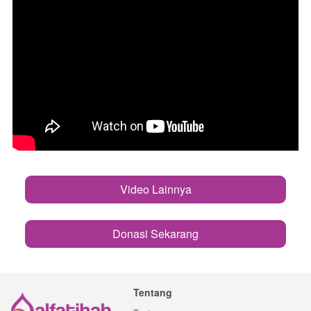
Video Lainnya
`
Donasi Sekarang
`
Tentang