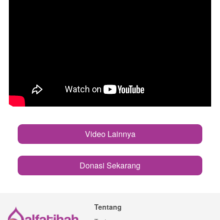
Video Lainnya
`
Donasi Sekarang
`
Tentang