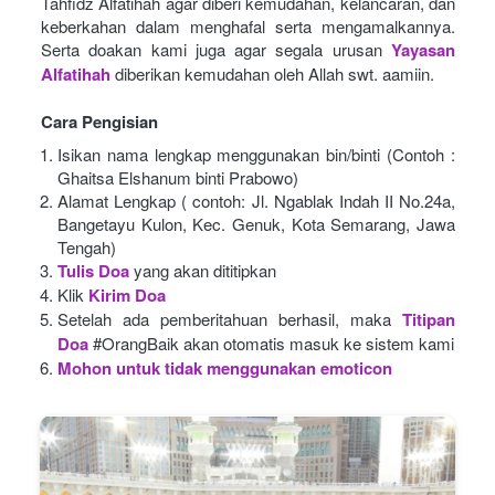
Tahfidz Alfatihah agar diberi kemudahan, kelancaran, dan 
keberkahan dalam menghafal serta mengamalkannya. 
Serta doakan kami juga agar segala urusan
Yayasan 
Alfatihah
diberikan kemudahan oleh Allah swt. aamiin.
Cara Pengisian
Isikan nama lengkap menggunakan bin/binti (Contoh : 
Ghaitsa Elshanum binti Prabowo)
Alamat Lengkap ( contoh: Jl. Ngablak Indah II No.24a, 
Bangetayu Kulon, Kec. Genuk, Kota Semarang, Jawa 
Tengah)
Tulis Doa
yang akan dititipkan
Klik
Kirim Doa
Setelah ada pemberitahuan berhasil, maka
Titipan 
Doa
#OrangBaik akan otomatis masuk ke sistem kami
Mohon untuk tidak menggunakan emoticon