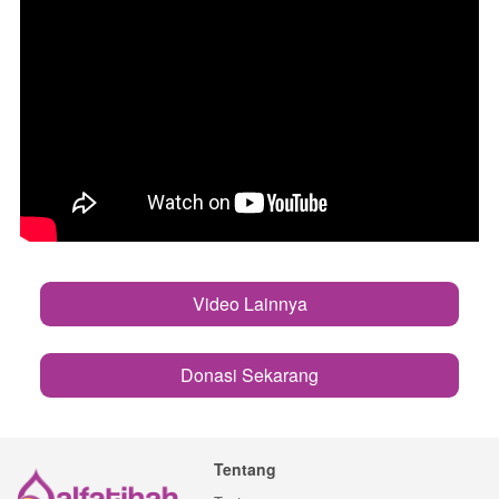
Video Lainnya
`
Donasi Sekarang
`
Tentang