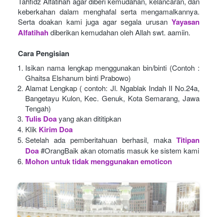
Tahfidz Alfatihah agar diberi kemudahan, kelancaran, dan 
keberkahan dalam menghafal serta mengamalkannya. 
Serta doakan kami juga agar segala urusan
Yayasan 
Alfatihah
diberikan kemudahan oleh Allah swt. aamiin.
Cara Pengisian
Isikan nama lengkap menggunakan bin/binti (Contoh : 
Ghaitsa Elshanum binti Prabowo)
Alamat Lengkap ( contoh: Jl. Ngablak Indah II No.24a, 
Bangetayu Kulon, Kec. Genuk, Kota Semarang, Jawa 
Tengah)
Tulis Doa
yang akan dititipkan
Klik
Kirim Doa
Setelah ada pemberitahuan berhasil, maka
Titipan 
Doa
#OrangBaik akan otomatis masuk ke sistem kami
Mohon untuk tidak menggunakan emoticon