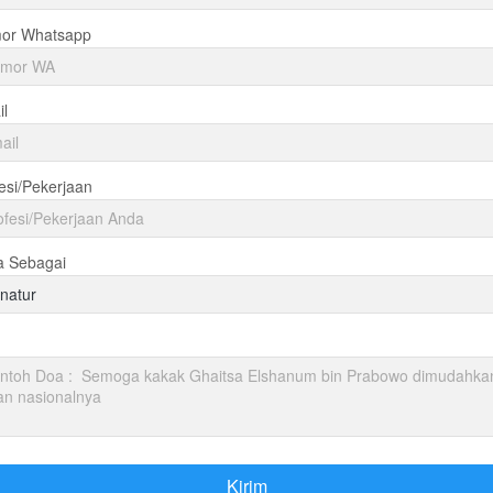
or Whatsapp
l
esi/Pekerjaan
a Sebagai
natur
Kirim
`