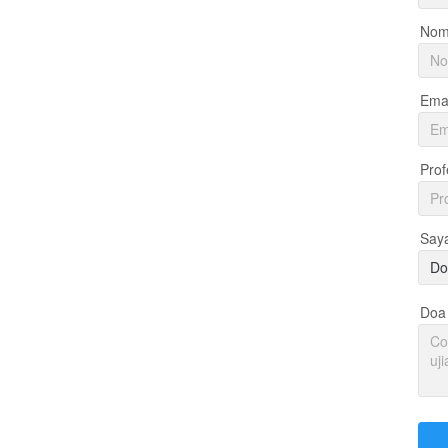
Nom
Emai
Prof
Say
Do
Doa