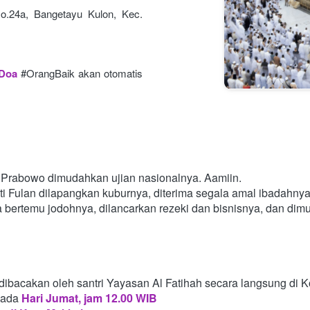
o.24a, Bangetayu Kulon, Kec. 
 Doa
#OrangBaik akan otomatis 
Prabowo dimudahkan ujian nasionalnya. Aamiin.
i Fulan dilapangkan kuburnya, diterima segala amal ibadahny
a bertemu jodohnya, dilancarkan rezeki dan bisnisnya, dan di
dibacakan oleh santri Yayasan Al Fatihah secara langsung di 
pada
Hari Jumat, jam 12.00 WIB