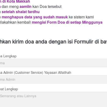
n di Kota Makkah 
a
dan meng
aamiin
kan Doa tersebut
h
setelah shalat fardhu
n
menghapus data yang sudah masuk
ke sistem kami
silakahkan kembali
mengisi Form Doa di setiap Minggunya 
ahkan kirim doa anda dengan isi Formulir di b
a Lengkap
 Admin (Customer Service) Yayasan Alfatihah
mat Lengkap