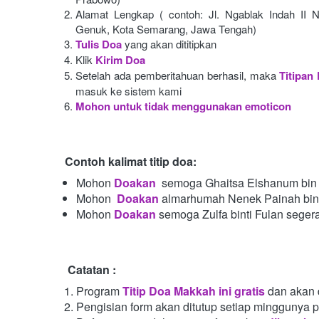
Alamat Lengkap ( contoh: Jl. Ngablak Indah II N
Genuk, Kota Semarang, Jawa Tengah)
Tulis Doa
yang akan dititipkan
Klik
Kirim Doa
Setelah ada pemberitahuan berhasil, maka
Titipan
masuk ke sistem kami
Mohon untuk tidak menggunakan emoticon
Contoh kalimat titip doa:
Mohon
Doakan
semoga Ghaitsa Elshanum bin 
Mohon 
Doakan
almarhumah Nenek Painah bint
Mohon
Doakan
semoga Zulfa binti Fulan seger
Catatan :
Program
Titip Doa Makkah ini gratis
dan akan 
Pengisian form akan ditutup setiap minggunya 