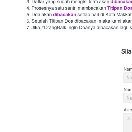
Daftar yang sudah mengisi form akan
dibacaka
Prosesnya satu santri membacakan
Titipan Do
Doa akan
dibacakan
setiap hari di Kota Makka
Setelah Titipan Doa dibacakan, maka kami aka
Jika #OrangBaik ingin Doanya dibacakan lagi, 
Sil
Nam
Nama
Ala