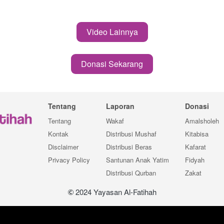
Video Lainnya
`
Donasi Sekarang
`
Tentang
Laporan
Donasi
Tentang
Wakaf
Amalsholeh
Kontak
Distribusi Mushaf
Kitabisa
Disclaimer
Distribusi Beras
Kafarat
Privacy Policy
Santunan Anak Yatim
Fidyah
Distribusi Qurban
Zakat
 2024 Yayasan Al-Fatihah