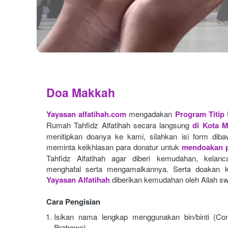
Doa Makkah
Yayasan alfatihah.com
mengadakan
Program Titip
Rumah Tahfidz Alfatihah secara langsung
di Kota 
menitipkan doanya ke kami, silahkan isi form dibaw
meminta keikhlasan para donatur untuk
mendoakan p
Tahfidz Alfatihah agar diberi kemudahan, kelan
menghafal serta mengamalkannya. Serta doakan k
Yayasan Alfatihah
diberikan kemudahan oleh Allah sw
Cara Pengisian
Isikan nama lengkap menggunakan bin/binti (Con
Prabowo)