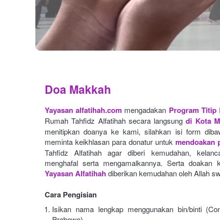
Doa Makkah
Yayasan alfatihah.com
mengadakan
Program Titip
Rumah Tahfidz Alfatihah secara langsung
di Kota 
menitipkan doanya ke kami, silahkan isi form dibaw
meminta keikhlasan para donatur untuk
mendoakan p
Tahfidz Alfatihah agar diberi kemudahan, kelan
menghafal serta mengamalkannya. Serta doakan k
Yayasan Alfatihah
diberikan kemudahan oleh Allah sw
Cara Pengisian
Isikan nama lengkap menggunakan bin/binti (Con
Prabowo)