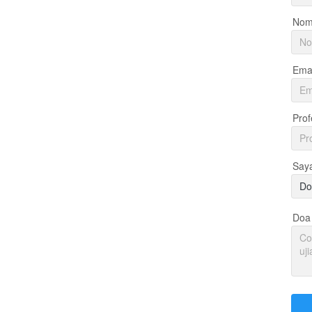
Nom
Emai
Prof
Say
Do
Doa