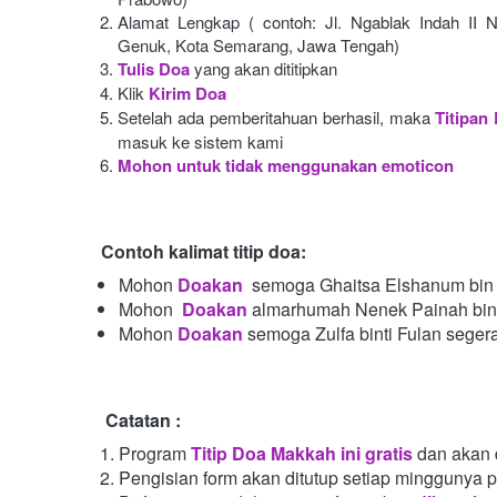
Alamat Lengkap ( contoh: Jl. Ngablak Indah II N
Genuk, Kota Semarang, Jawa Tengah)
Tulis Doa
yang akan dititipkan
Klik
Kirim Doa
Setelah ada pemberitahuan berhasil, maka
Titipan
masuk ke sistem kami
Mohon untuk tidak menggunakan emoticon
Contoh kalimat titip doa:
Mohon
Doakan
semoga Ghaitsa Elshanum bin 
Mohon 
Doakan
almarhumah Nenek Painah bint
Mohon
Doakan
semoga Zulfa binti Fulan seger
Catatan :
Program
Titip Doa Makkah ini gratis
dan akan 
Pengisian form akan ditutup setiap minggunya 