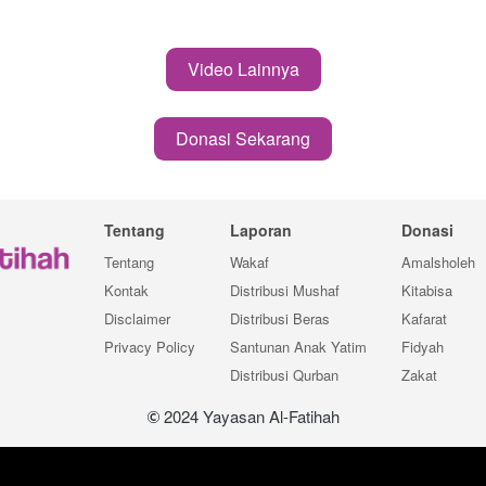
Video Lainnya
`
Donasi Sekarang
`
Tentang
Laporan
Donasi
Tentang
Wakaf
Amalsholeh
Kontak
Distribusi Mushaf
Kitabisa
Disclaimer
Distribusi Beras
Kafarat
Privacy Policy
Santunan Anak Yatim
Fidyah
Distribusi Qurban
Zakat
 2024 Yayasan Al-Fatihah