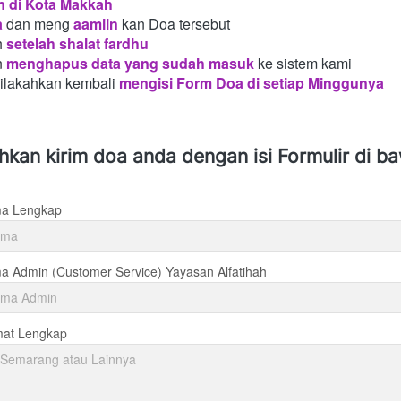
n di Kota Makkah 
a
dan meng
aamiin
kan Doa tersebut
h
setelah shalat fardhu
n
menghapus data yang sudah masuk
ke sistem kami
silakahkan kembali
mengisi Form Doa di setiap Minggunya 
ahkan kirim doa anda dengan isi Formulir di b
a Lengkap
 Admin (Customer Service) Yayasan Alfatihah
mat Lengkap