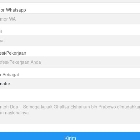
or Whatsapp
l
esi/Pekerjaan
a Sebagai
natur
Kirim
`