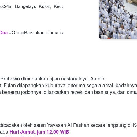
o.24a, Bangetayu Kulon, Kec. 
 Doa
#OrangBaik akan otomatis 
Prabowo dimudahkan ujian nasionalnya. Aamiin.
i Fulan dilapangkan kuburnya, diterima segala amal ibadahny
a bertemu jodohnya, dilancarkan rezeki dan bisnisnya, dan di
dibacakan oleh santri Yayasan Al Fatihah secara langsung di 
pada
Hari Jumat, jam 12.00 WIB