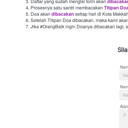
Daftar yang sudah mengisi form akan
dibacaka
Prosesnya satu santri membacakan
Titipan Do
Doa akan
dibacakan
setiap hari di Kota Makka
Setelah Titipan Doa dibacakan, maka kami aka
Jika #OrangBaik ingin Doanya dibacakan lagi, 
Sil
Nam
Nama
Ala