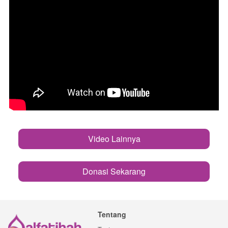
Video Lainnya
`
Donasi Sekarang
`
Tentang