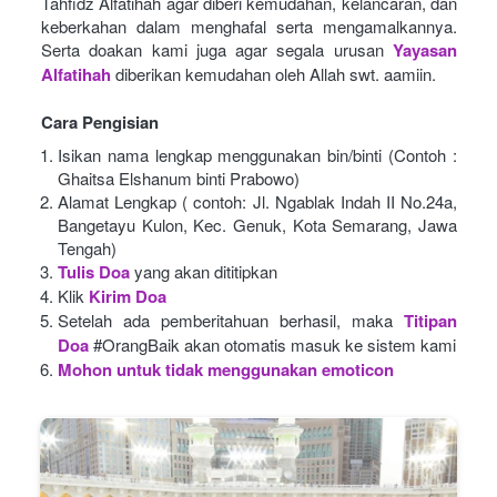
Tahfidz Alfatihah agar diberi kemudahan, kelancaran, dan 
keberkahan dalam menghafal serta mengamalkannya. 
Serta doakan kami juga agar segala urusan
Yayasan 
Alfatihah
diberikan kemudahan oleh Allah swt. aamiin.
Cara Pengisian
Isikan nama lengkap menggunakan bin/binti (Contoh : 
Ghaitsa Elshanum binti Prabowo)
Alamat Lengkap ( contoh: Jl. Ngablak Indah II No.24a, 
Bangetayu Kulon, Kec. Genuk, Kota Semarang, Jawa 
Tengah)
Tulis Doa
yang akan dititipkan
Klik
Kirim Doa
Setelah ada pemberitahuan berhasil, maka
Titipan 
Doa
#OrangBaik akan otomatis masuk ke sistem kami
Mohon untuk tidak menggunakan emoticon