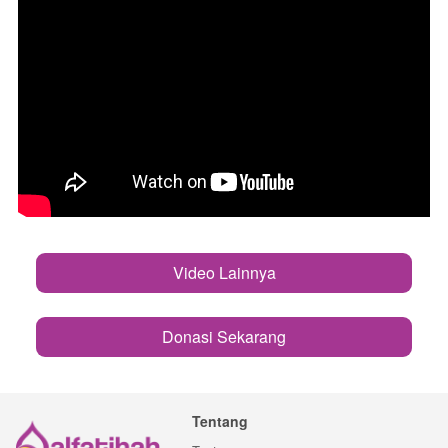
Video Lainnya
`
Donasi Sekarang
`
Tentang