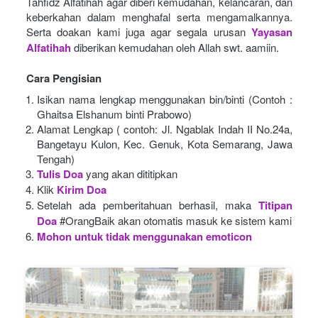
Tahfidz Alfatihah agar diberi kemudahan, kelancaran, dan 
keberkahan dalam menghafal serta mengamalkannya. 
Serta doakan kami juga agar segala urusan
Yayasan 
Alfatihah
diberikan kemudahan oleh Allah swt. aamiin.
Cara Pengisian
Isikan nama lengkap menggunakan bin/binti (Contoh : 
Ghaitsa Elshanum binti Prabowo)
Alamat Lengkap ( contoh: Jl. Ngablak Indah II No.24a, 
Bangetayu Kulon, Kec. Genuk, Kota Semarang, Jawa 
Tengah)
Tulis Doa
yang akan dititipkan
Klik
Kirim Doa
Setelah ada pemberitahuan berhasil, maka
Titipan 
Doa
#OrangBaik akan otomatis masuk ke sistem kami
Mohon untuk tidak menggunakan emoticon