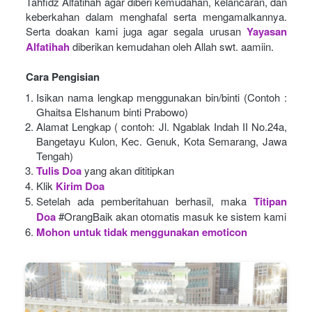
Tahfidz Alfatihah agar diberi kemudahan, kelancaran, dan 
keberkahan dalam menghafal serta mengamalkannya. 
Serta doakan kami juga agar segala urusan
Yayasan 
Alfatihah
diberikan kemudahan oleh Allah swt. aamiin.
Cara Pengisian
Isikan nama lengkap menggunakan bin/binti (Contoh : 
Ghaitsa Elshanum binti Prabowo)
Alamat Lengkap ( contoh: Jl. Ngablak Indah II No.24a, 
Bangetayu Kulon, Kec. Genuk, Kota Semarang, Jawa 
Tengah)
Tulis Doa
yang akan dititipkan
Klik
Kirim Doa
Setelah ada pemberitahuan berhasil, maka
Titipan 
Doa
#OrangBaik akan otomatis masuk ke sistem kami
Mohon untuk tidak menggunakan emoticon