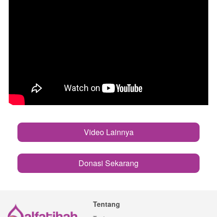
Video Lainnya
`
Donasi Sekarang
`
Tentang