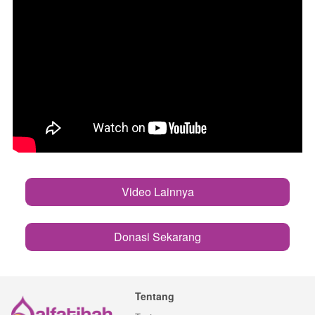
Video Lainnya
`
Donasi Sekarang
`
Tentang