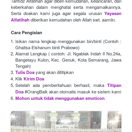
Tahfidz Alfatihah agar diberi kemudahan, kelancaran, dan 
keberkahan dalam menghafal serta mengamalkannya. 
Serta doakan kami juga agar segala urusan
Yayasan 
Alfatihah
diberikan kemudahan oleh Allah swt. aamiin.
Cara Pengisian
Isikan nama lengkap menggunakan bin/binti (Contoh : 
Ghaitsa Elshanum binti Prabowo)
Alamat Lengkap ( contoh: Jl. Ngablak Indah II No.24a, 
Bangetayu Kulon, Kec. Genuk, Kota Semarang, Jawa 
Tengah)
Tulis Doa
yang akan dititipkan
Klik
Kirim Doa
Setelah ada pemberitahuan berhasil, maka
Titipan 
Doa
#OrangBaik akan otomatis masuk ke sistem kami
Mohon untuk tidak menggunakan emoticon