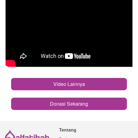
Video Lainnya
`
Donasi Sekarang
`
Tentang