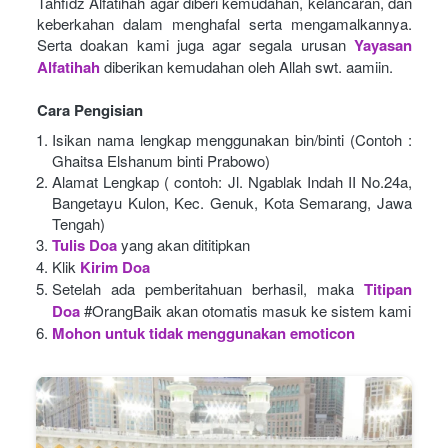
Tahfidz Alfatihah agar diberi kemudahan, kelancaran, dan 
keberkahan dalam menghafal serta mengamalkannya. 
Serta doakan kami juga agar segala urusan
Yayasan 
Alfatihah
diberikan kemudahan oleh Allah swt. aamiin.
Cara Pengisian
Isikan nama lengkap menggunakan bin/binti (Contoh : 
Ghaitsa Elshanum binti Prabowo)
Alamat Lengkap ( contoh: Jl. Ngablak Indah II No.24a, 
Bangetayu Kulon, Kec. Genuk, Kota Semarang, Jawa 
Tengah)
Tulis Doa
yang akan dititipkan
Klik
Kirim Doa
Setelah ada pemberitahuan berhasil, maka
Titipan 
Doa
#OrangBaik akan otomatis masuk ke sistem kami
Mohon untuk tidak menggunakan emoticon