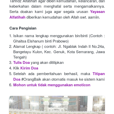
Tahfidz Alfatihah agar diberi kemudahan, kelancaran, dan 
keberkahan dalam menghafal serta mengamalkannya. 
Serta doakan kami juga agar segala urusan
Yayasan 
Alfatihah
diberikan kemudahan oleh Allah swt. aamiin.
Cara Pengisian
Isikan nama lengkap menggunakan bin/binti (Contoh : 
Ghaitsa Elshanum binti Prabowo)
Alamat Lengkap ( contoh: Jl. Ngablak Indah II No.24a, 
Bangetayu Kulon, Kec. Genuk, Kota Semarang, Jawa 
Tengah)
Tulis Doa
yang akan dititipkan
Klik
Kirim Doa
Setelah ada pemberitahuan berhasil, maka
Titipan 
Doa
#OrangBaik akan otomatis masuk ke sistem kami
Mohon untuk tidak menggunakan emoticon