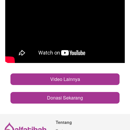
Video Lainnya
`
Donasi Sekarang
`
Tentang