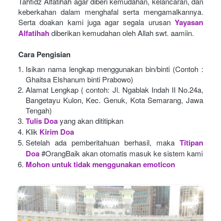
Tahfidz Alfatihah agar diberi kemudahan, kelancaran, dan 
keberkahan dalam menghafal serta mengamalkannya. 
Serta doakan kami juga agar segala urusan
Yayasan 
Alfatihah
diberikan kemudahan oleh Allah swt. aamiin.
Cara Pengisian
Isikan nama lengkap menggunakan bin/binti (Contoh : 
Ghaitsa Elshanum binti Prabowo)
Alamat Lengkap ( contoh: Jl. Ngablak Indah II No.24a, 
Bangetayu Kulon, Kec. Genuk, Kota Semarang, Jawa 
Tengah)
Tulis Doa
yang akan dititipkan
Klik
Kirim Doa
Setelah ada pemberitahuan berhasil, maka
Titipan 
Doa
#OrangBaik akan otomatis masuk ke sistem kami
Mohon untuk tidak menggunakan emoticon