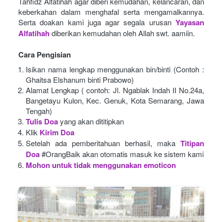
Tahfidz Alfatihah agar diberi kemudahan, kelancaran, dan 
keberkahan dalam menghafal serta mengamalkannya. 
Serta doakan kami juga agar segala urusan
Yayasan 
Alfatihah
diberikan kemudahan oleh Allah swt. aamiin.
Cara Pengisian
Isikan nama lengkap menggunakan bin/binti (Contoh : 
Ghaitsa Elshanum binti Prabowo)
Alamat Lengkap ( contoh: Jl. Ngablak Indah II No.24a, 
Bangetayu Kulon, Kec. Genuk, Kota Semarang, Jawa 
Tengah)
Tulis Doa
yang akan dititipkan
Klik
Kirim Doa
Setelah ada pemberitahuan berhasil, maka
Titipan 
Doa
#OrangBaik akan otomatis masuk ke sistem kami
Mohon untuk tidak menggunakan emoticon