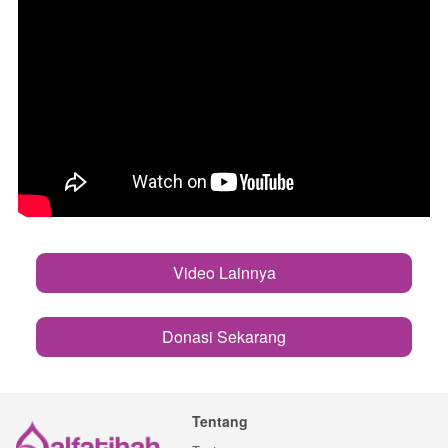
Video Lainnya
`
Donasi Sekarang
`
Tentang