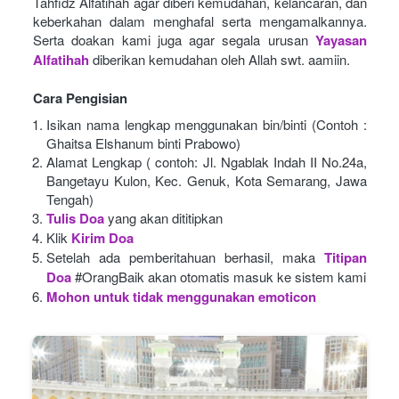
Tahfidz Alfatihah agar diberi kemudahan, kelancaran, dan 
keberkahan dalam menghafal serta mengamalkannya. 
Serta doakan kami juga agar segala urusan
Yayasan 
Alfatihah
diberikan kemudahan oleh Allah swt. aamiin.
Cara Pengisian
Isikan nama lengkap menggunakan bin/binti (Contoh : 
Ghaitsa Elshanum binti Prabowo)
Alamat Lengkap ( contoh: Jl. Ngablak Indah II No.24a, 
Bangetayu Kulon, Kec. Genuk, Kota Semarang, Jawa 
Tengah)
Tulis Doa
yang akan dititipkan
Klik
Kirim Doa
Setelah ada pemberitahuan berhasil, maka
Titipan 
Doa
#OrangBaik akan otomatis masuk ke sistem kami
Mohon untuk tidak menggunakan emoticon