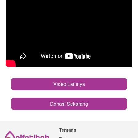
Video Lainnya
`
Donasi Sekarang
`
Tentang