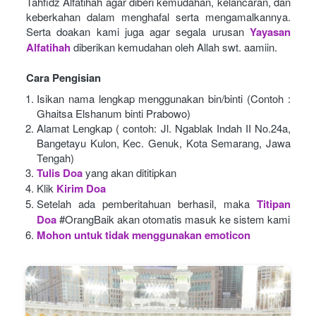
Tahfidz Alfatihah agar diberi kemudahan, kelancaran, dan 
keberkahan dalam menghafal serta mengamalkannya. 
Serta doakan kami juga agar segala urusan
Yayasan 
Alfatihah
diberikan kemudahan oleh Allah swt. aamiin.
Cara Pengisian
Isikan nama lengkap menggunakan bin/binti (Contoh : 
Ghaitsa Elshanum binti Prabowo)
Alamat Lengkap ( contoh: Jl. Ngablak Indah II No.24a, 
Bangetayu Kulon, Kec. Genuk, Kota Semarang, Jawa 
Tengah)
Tulis Doa
yang akan dititipkan
Klik
Kirim Doa
Setelah ada pemberitahuan berhasil, maka
Titipan 
Doa
#OrangBaik akan otomatis masuk ke sistem kami
Mohon untuk tidak menggunakan emoticon