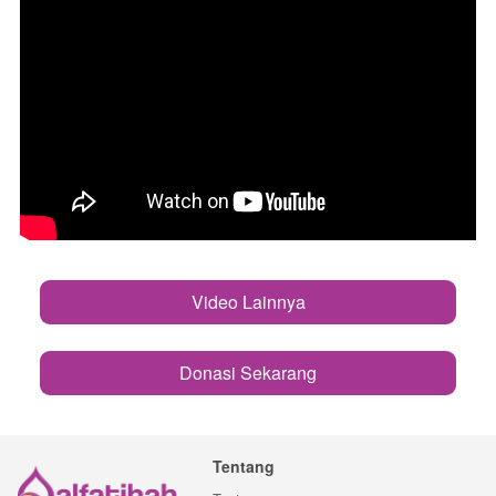
Video Lainnya
`
Donasi Sekarang
`
Tentang