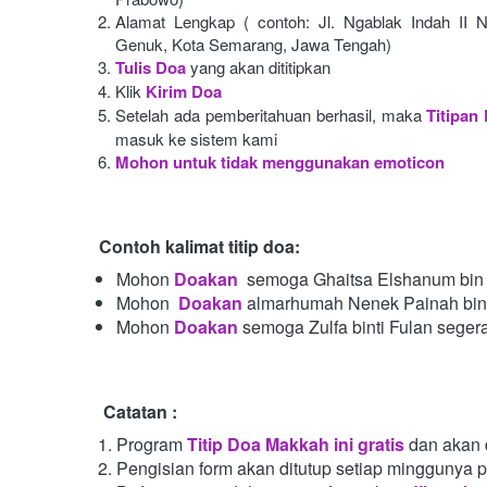
Alamat Lengkap ( contoh: Jl. Ngablak Indah II N
Genuk, Kota Semarang, Jawa Tengah)
Tulis Doa
yang akan dititipkan
Klik
Kirim Doa
Setelah ada pemberitahuan berhasil, maka
Titipan
masuk ke sistem kami
Mohon untuk tidak menggunakan emoticon
Contoh kalimat titip doa:
Mohon
Doakan
semoga Ghaitsa Elshanum bin 
Mohon 
Doakan
almarhumah Nenek Painah bint
Mohon
Doakan
semoga Zulfa binti Fulan seger
Catatan :
Program
Titip Doa Makkah ini gratis
dan akan 
Pengisian form akan ditutup setiap minggunya 