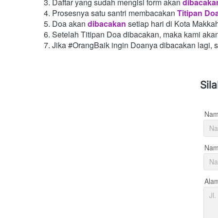
Daftar yang sudah mengisi form akan
dibacaka
Prosesnya satu santri membacakan
Titipan Do
Doa akan
dibacakan
setiap hari di Kota Makka
Setelah Titipan Doa dibacakan, maka kami aka
Jika #OrangBaik ingin Doanya dibacakan lagi, 
Sil
Nam
Nama
Ala