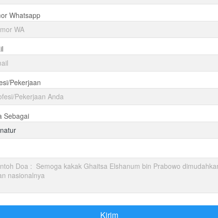
or Whatsapp
l
esi/Pekerjaan
a Sebagai
natur
Kirim
`