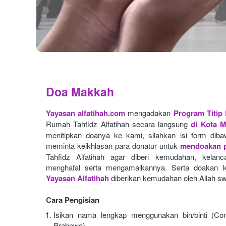
Doa Makkah
Yayasan alfatihah.com
mengadakan
Program Titip
Rumah Tahfidz Alfatihah secara langsung
di Kota 
menitipkan doanya ke kami, silahkan isi form dibaw
meminta keikhlasan para donatur untuk
mendoakan p
Tahfidz Alfatihah agar diberi kemudahan, kelan
menghafal serta mengamalkannya. Serta doakan k
Yayasan Alfatihah
diberikan kemudahan oleh Allah sw
Cara Pengisian
Isikan nama lengkap menggunakan bin/binti (Con
Prabowo)