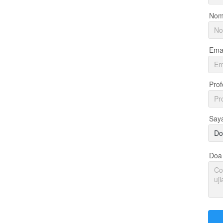
Nom
Emai
Prof
Say
Do
Doa