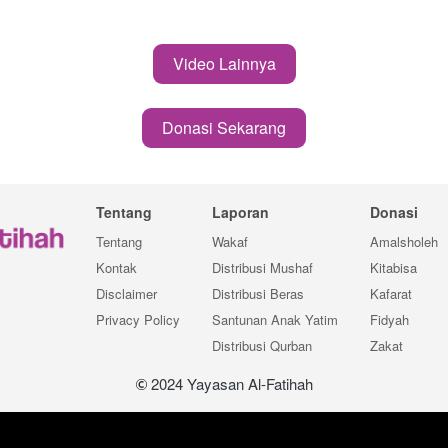
Video Lainnya
`
Donasi Sekarang
`
Tentang
Laporan
Donasi
Tentang
Wakaf
Amalsholeh
Kontak
Distribusi Mushaf
Kitabisa
Disclaimer
Distribusi Beras
Kafarat
Privacy Policy
Santunan Anak Yatim
Fidyah
Distribusi Qurban
Zakat
 2024 Yayasan Al-Fatihah