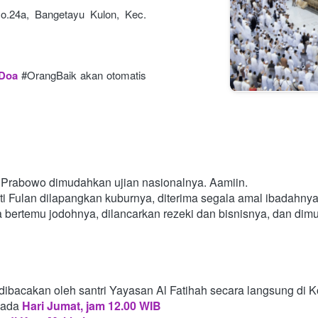
o.24a, Bangetayu Kulon, Kec. 
 Doa
#OrangBaik akan otomatis 
Prabowo dimudahkan ujian nasionalnya. Aamiin.
i Fulan dilapangkan kuburnya, diterima segala amal ibadahny
a bertemu jodohnya, dilancarkan rezeki dan bisnisnya, dan di
dibacakan oleh santri Yayasan Al Fatihah secara langsung di 
pada
Hari Jumat, jam 12.00 WIB