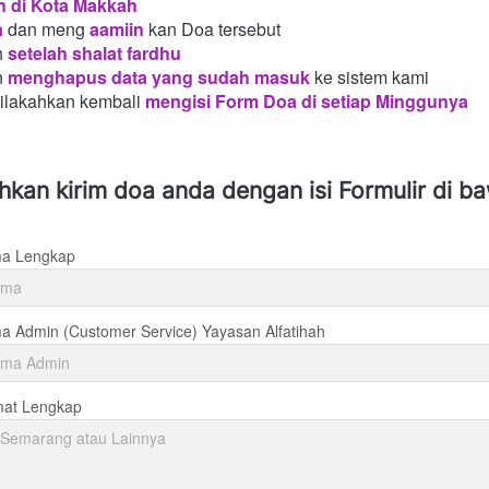
n di Kota Makkah 
a
dan meng
aamiin
kan Doa tersebut
h
setelah shalat fardhu
n
menghapus data yang sudah masuk
ke sistem kami
silakahkan kembali
mengisi Form Doa di setiap Minggunya 
ahkan kirim doa anda dengan isi Formulir di b
a Lengkap
 Admin (Customer Service) Yayasan Alfatihah
mat Lengkap