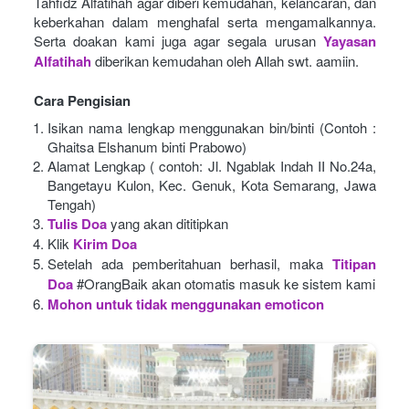
Tahfidz Alfatihah agar diberi kemudahan, kelancaran, dan 
keberkahan dalam menghafal serta mengamalkannya. 
Serta doakan kami juga agar segala urusan
Yayasan 
Alfatihah
diberikan kemudahan oleh Allah swt. aamiin.
Cara Pengisian
Isikan nama lengkap menggunakan bin/binti (Contoh : 
Ghaitsa Elshanum binti Prabowo)
Alamat Lengkap ( contoh: Jl. Ngablak Indah II No.24a, 
Bangetayu Kulon, Kec. Genuk, Kota Semarang, Jawa 
Tengah)
Tulis Doa
yang akan dititipkan
Klik
Kirim Doa
Setelah ada pemberitahuan berhasil, maka
Titipan 
Doa
#OrangBaik akan otomatis masuk ke sistem kami
Mohon untuk tidak menggunakan emoticon