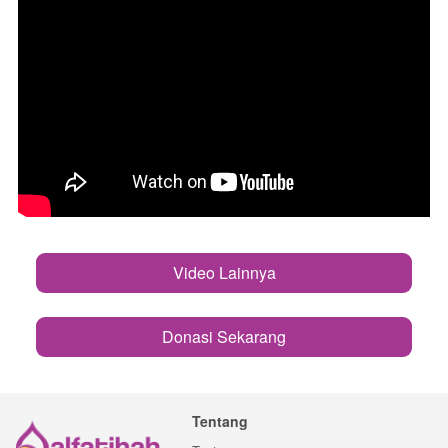
Video Lainnya
`
Donasi Sekarang
`
Tentang