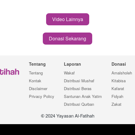
Video Lainnya
`
Donasi Sekarang
`
Tentang
Laporan
Donasi
Tentang
Wakaf
Amalsholeh
Kontak
Distribusi Mushaf
Kitabisa
Disclaimer
Distribusi Beras
Kafarat
Privacy Policy
Santunan Anak Yatim
Fidyah
Distribusi Qurban
Zakat
 2024 Yayasan Al-Fatihah