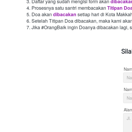
Daftar yang sudah mengisi form akan
dibacaka
Prosesnya satu santri membacakan
Titipan Do
Doa akan
dibacakan
setiap hari di Kota Makka
Setelah Titipan Doa dibacakan, maka kami aka
Jika #OrangBaik ingin Doanya dibacakan lagi, 
Sil
Nam
Nama
Ala