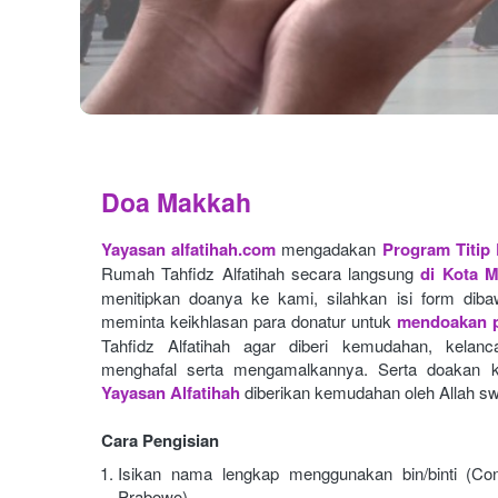
Doa Makkah
Yayasan alfatihah.com
mengadakan
Program Titip
Rumah Tahfidz Alfatihah secara langsung
di Kota 
menitipkan doanya ke kami, silahkan isi form dibaw
meminta keikhlasan para donatur untuk
mendoakan p
Tahfidz Alfatihah agar diberi kemudahan, kelan
menghafal serta mengamalkannya. Serta doakan k
Yayasan Alfatihah
diberikan kemudahan oleh Allah sw
Cara Pengisian
Isikan nama lengkap menggunakan bin/binti (Con
Prabowo)