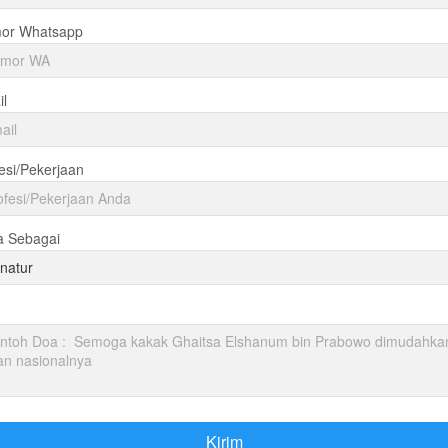
or Whatsapp
l
esi/Pekerjaan
a Sebagai
natur
Kirim
`