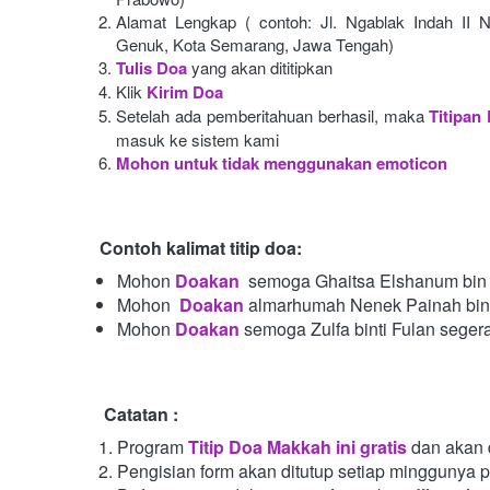
Alamat Lengkap ( contoh: Jl. Ngablak Indah II N
Genuk, Kota Semarang, Jawa Tengah)
Tulis Doa
yang akan dititipkan
Klik
Kirim Doa
Setelah ada pemberitahuan berhasil, maka
Titipan
masuk ke sistem kami
Mohon untuk tidak menggunakan emoticon
Contoh kalimat titip doa:
Mohon
Doakan
semoga Ghaitsa Elshanum bin 
Mohon 
Doakan
almarhumah Nenek Painah bint
Mohon
Doakan
semoga Zulfa binti Fulan seger
Catatan :
Program
Titip Doa Makkah ini gratis
dan akan 
Pengisian form akan ditutup setiap minggunya 