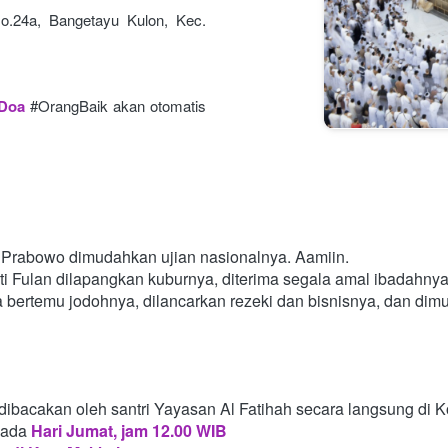
o.24a, Bangetayu Kulon, Kec. 
 Doa
#OrangBaik akan otomatis 
Prabowo dimudahkan ujian nasionalnya. Aamiin.
i Fulan dilapangkan kuburnya, diterima segala amal ibadahny
a bertemu jodohnya, dilancarkan rezeki dan bisnisnya, dan di
dibacakan oleh santri Yayasan Al Fatihah secara langsung di 
pada
Hari Jumat, jam 12.00 WIB