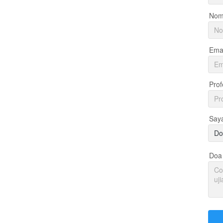
Nom
Emai
Prof
Say
Do
Doa