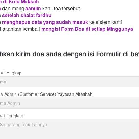
n di Kota Makkah 
a
dan meng
aamiin
kan Doa tersebut
h
setelah shalat fardhu
n
menghapus data yang sudah masuk
ke sistem kami
silakahkan kembali
mengisi Form Doa di setiap Minggunya 
ahkan kirim doa anda dengan isi Formulir di b
a Lengkap
 Admin (Customer Service) Yayasan Alfatihah
mat Lengkap