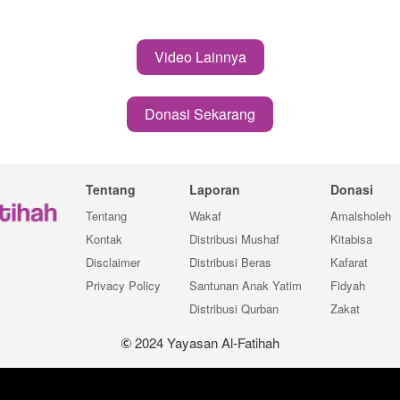
Video Lainnya
`
Donasi Sekarang
`
Tentang
Laporan
Donasi
Tentang
Wakaf
Amalsholeh
Kontak
Distribusi Mushaf
Kitabisa
Disclaimer
Distribusi Beras
Kafarat
Privacy Policy
Santunan Anak Yatim
Fidyah
Distribusi Qurban
Zakat
 2024 Yayasan Al-Fatihah