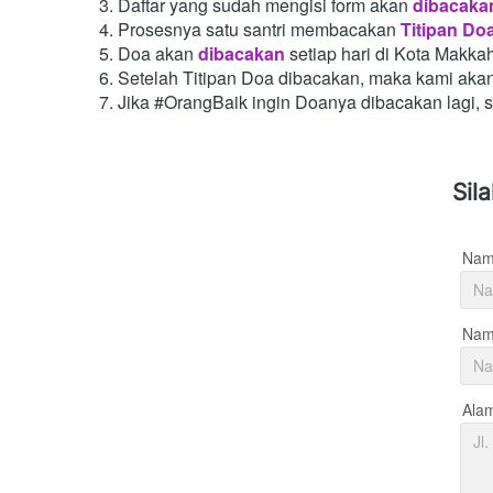
Daftar yang sudah mengisi form akan
dibacaka
Prosesnya satu santri membacakan
Titipan Do
Doa akan
dibacakan
setiap hari di Kota Makka
Setelah Titipan Doa dibacakan, maka kami aka
Jika #OrangBaik ingin Doanya dibacakan lagi, 
Sil
Nam
Nama
Ala