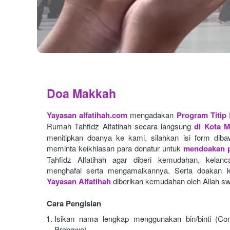
Doa Makkah
Yayasan alfatihah.com
mengadakan
Program Titip
Rumah Tahfidz Alfatihah secara langsung
di Kota 
menitipkan doanya ke kami, silahkan isi form dibaw
meminta keikhlasan para donatur untuk
mendoakan p
Tahfidz Alfatihah agar diberi kemudahan, kelan
menghafal serta mengamalkannya. Serta doakan k
Yayasan Alfatihah
diberikan kemudahan oleh Allah sw
Cara Pengisian
Isikan nama lengkap menggunakan bin/binti (Con
Prabowo)