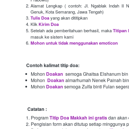
Alamat Lengkap ( contoh: Jl. Ngablak Indah II N
Genuk, Kota Semarang, Jawa Tengah)
Tulis Doa
yang akan dititipkan
Klik
Kirim Doa
Setelah ada pemberitahuan berhasil, maka
Titipan
masuk ke sistem kami
Mohon untuk tidak menggunakan emoticon
Contoh kalimat titip doa:
Mohon
Doakan
semoga Ghaitsa Elshanum bin 
Mohon 
Doakan
almarhumah Nenek Painah bint
Mohon
Doakan
semoga Zulfa binti Fulan seger
Catatan :
Program
Titip Doa Makkah ini gratis
dan akan 
Pengisian form akan ditutup setiap minggunya 