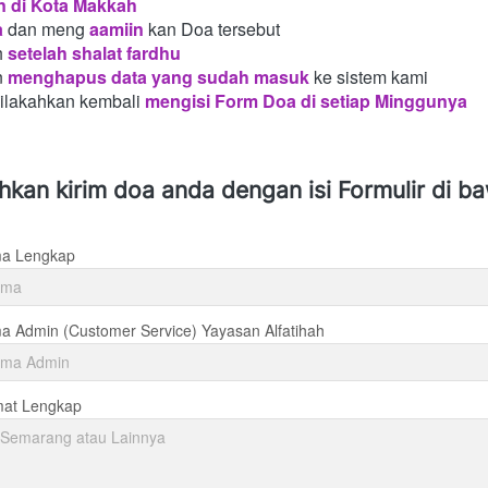
n di Kota Makkah 
a
dan meng
aamiin
kan Doa tersebut
h
setelah shalat fardhu
n
menghapus data yang sudah masuk
ke sistem kami
silakahkan kembali
mengisi Form Doa di setiap Minggunya 
ahkan kirim doa anda dengan isi Formulir di b
a Lengkap
 Admin (Customer Service) Yayasan Alfatihah
mat Lengkap