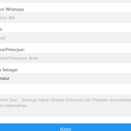
or Whatsapp
l
esi/Pekerjaan
a Sebagai
natur
Kirim
`