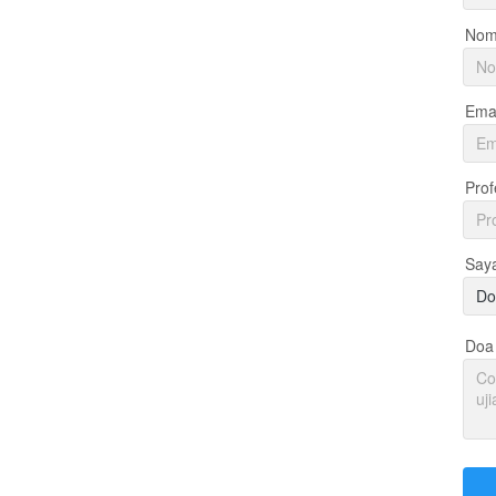
Nom
Emai
Prof
Say
Do
Doa