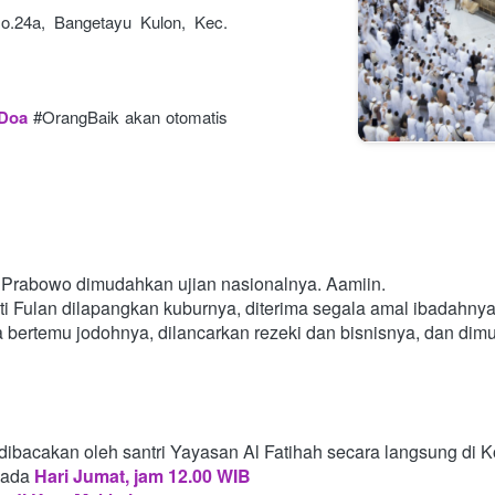
o.24a, Bangetayu Kulon, Kec. 
 Doa
#OrangBaik akan otomatis 
Prabowo dimudahkan ujian nasionalnya. Aamiin.
i Fulan dilapangkan kuburnya, diterima segala amal ibadahny
a bertemu jodohnya, dilancarkan rezeki dan bisnisnya, dan di
dibacakan oleh santri Yayasan Al Fatihah secara langsung di 
pada
Hari Jumat, jam 12.00 WIB