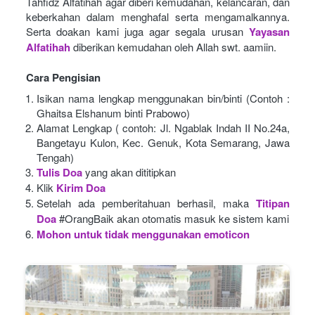
Tahfidz Alfatihah agar diberi kemudahan, kelancaran, dan 
keberkahan dalam menghafal serta mengamalkannya. 
Serta doakan kami juga agar segala urusan
Yayasan 
Alfatihah
diberikan kemudahan oleh Allah swt. aamiin.
Cara Pengisian
Isikan nama lengkap menggunakan bin/binti (Contoh : 
Ghaitsa Elshanum binti Prabowo)
Alamat Lengkap ( contoh: Jl. Ngablak Indah II No.24a, 
Bangetayu Kulon, Kec. Genuk, Kota Semarang, Jawa 
Tengah)
Tulis Doa
yang akan dititipkan
Klik
Kirim Doa
Setelah ada pemberitahuan berhasil, maka
Titipan 
Doa
#OrangBaik akan otomatis masuk ke sistem kami
Mohon untuk tidak menggunakan emoticon