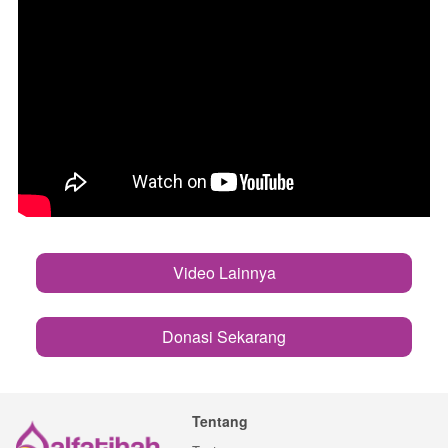
Video Lainnya
`
Donasi Sekarang
`
Tentang