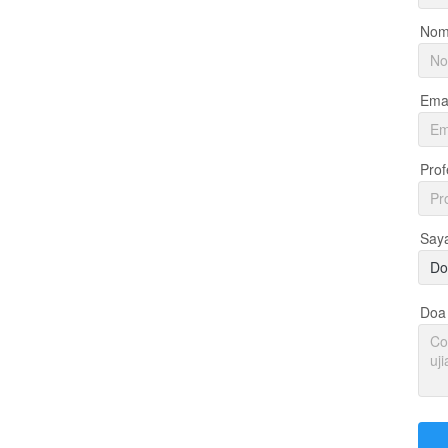
Nom
Emai
Prof
Say
Do
Doa