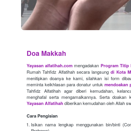
Doa Makkah
Yayasan alfatihah.com
mengadakan
Program Titip
Rumah Tahfidz Alfatihah secara langsung
di Kota 
menitipkan doanya ke kami, silahkan isi form dibaw
meminta keikhlasan para donatur untuk
mendoakan p
Tahfidz Alfatihah agar diberi kemudahan, kelan
menghafal serta mengamalkannya. Serta doakan k
Yayasan Alfatihah
diberikan kemudahan oleh Allah sw
Cara Pengisian
Isikan nama lengkap menggunakan bin/binti (Con
Prabowo)