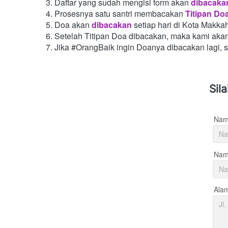
Daftar yang sudah mengisi form akan
dibacaka
Prosesnya satu santri membacakan
Titipan Do
Doa akan
dibacakan
setiap hari di Kota Makka
Setelah Titipan Doa dibacakan, maka kami aka
Jika #OrangBaik ingin Doanya dibacakan lagi, 
Sil
Nam
Nama
Ala