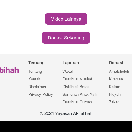
Video Lainnya
`
Donasi Sekarang
`
Tentang
Laporan
Donasi
Tentang
Wakaf
Amalsholeh
Kontak
Distribusi Mushaf
Kitabisa
Disclaimer
Distribusi Beras
Kafarat
Privacy Policy
Santunan Anak Yatim
Fidyah
Distribusi Qurban
Zakat
 2024 Yayasan Al-Fatihah