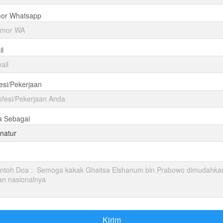
or Whatsapp
l
esi/Pekerjaan
a Sebagai
natur
Kirim
`