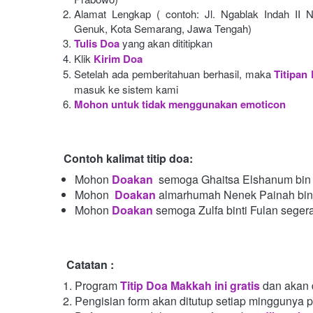
Alamat Lengkap ( contoh: Jl. Ngablak Indah II N
Genuk, Kota Semarang, Jawa Tengah)
Tulis Doa
yang akan dititipkan
Klik
Kirim Doa
Setelah ada pemberitahuan berhasil, maka
Titipan
masuk ke sistem kami
Mohon untuk tidak menggunakan emoticon
Contoh kalimat titip doa:
Mohon
Doakan
semoga Ghaitsa Elshanum bin 
Mohon 
Doakan
almarhumah Nenek Painah bint
Mohon
Doakan
semoga Zulfa binti Fulan seger
Catatan :
Program
Titip Doa Makkah ini gratis
dan akan 
Pengisian form akan ditutup setiap minggunya 