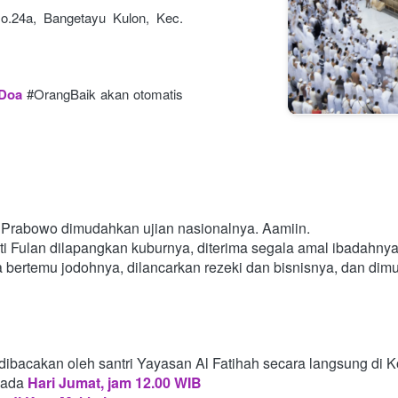
o.24a, Bangetayu Kulon, Kec. 
 Doa
#OrangBaik akan otomatis 
Prabowo dimudahkan ujian nasionalnya. Aamiin.
i Fulan dilapangkan kuburnya, diterima segala amal ibadahny
a bertemu jodohnya, dilancarkan rezeki dan bisnisnya, dan di
dibacakan oleh santri Yayasan Al Fatihah secara langsung di 
pada
Hari Jumat, jam 12.00 WIB