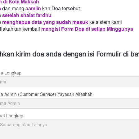
n di Kota Makkah 
a
dan meng
aamiin
kan Doa tersebut
h
setelah shalat fardhu
n
menghapus data yang sudah masuk
ke sistem kami
silakahkan kembali
mengisi Form Doa di setiap Minggunya 
ahkan kirim doa anda dengan isi Formulir di b
a Lengkap
 Admin (Customer Service) Yayasan Alfatihah
mat Lengkap