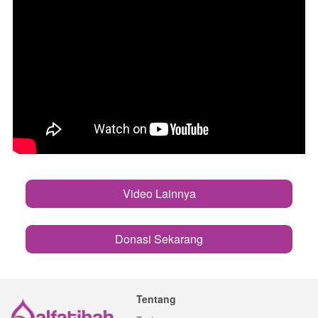
Video Lainnya
`
Donasi Sekarang
`
Tentang