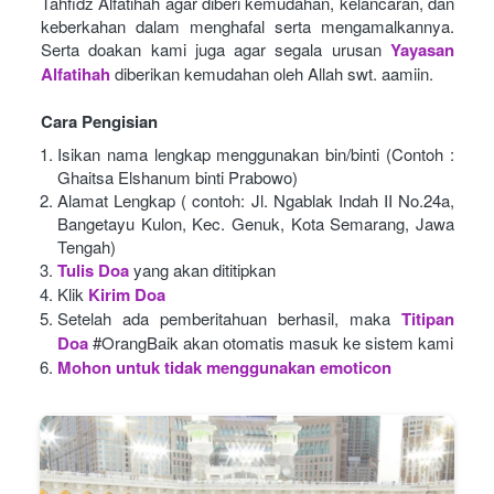
Tahfidz Alfatihah agar diberi kemudahan, kelancaran, dan 
keberkahan dalam menghafal serta mengamalkannya. 
Serta doakan kami juga agar segala urusan
Yayasan 
Alfatihah
diberikan kemudahan oleh Allah swt. aamiin.
Cara Pengisian
Isikan nama lengkap menggunakan bin/binti (Contoh : 
Ghaitsa Elshanum binti Prabowo)
Alamat Lengkap ( contoh: Jl. Ngablak Indah II No.24a, 
Bangetayu Kulon, Kec. Genuk, Kota Semarang, Jawa 
Tengah)
Tulis Doa
yang akan dititipkan
Klik
Kirim Doa
Setelah ada pemberitahuan berhasil, maka
Titipan 
Doa
#OrangBaik akan otomatis masuk ke sistem kami
Mohon untuk tidak menggunakan emoticon