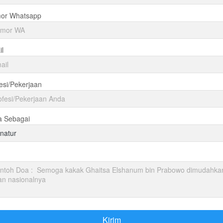
or Whatsapp
l
esi/Pekerjaan
a Sebagai
natur
Kirim
`