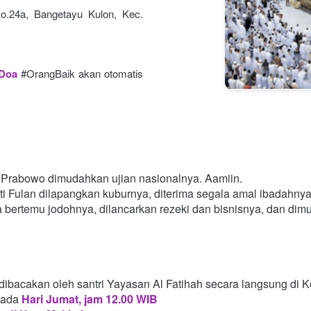
o.24a, Bangetayu Kulon, Kec. 
 Doa
#OrangBaik akan otomatis 
Prabowo dimudahkan ujian nasionalnya. Aamiin.
i Fulan dilapangkan kuburnya, diterima segala amal ibadahny
a bertemu jodohnya, dilancarkan rezeki dan bisnisnya, dan di
dibacakan oleh santri Yayasan Al Fatihah secara langsung di 
pada
Hari Jumat, jam 12.00 WIB