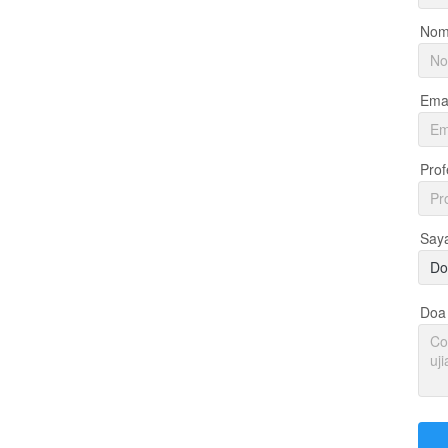
Nom
Emai
Prof
Say
Do
Doa