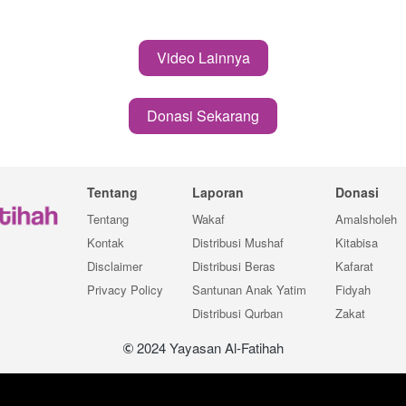
Video Lainnya
`
Donasi Sekarang
`
Tentang
Laporan
Donasi
Tentang
Wakaf
Amalsholeh
Kontak
Distribusi Mushaf
Kitabisa
Disclaimer
Distribusi Beras
Kafarat
Privacy Policy
Santunan Anak Yatim
Fidyah
Distribusi Qurban
Zakat
 2024 Yayasan Al-Fatihah