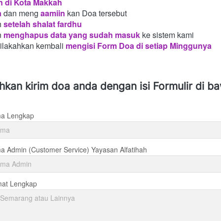
n di Kota Makkah 
a
dan meng
aamiin
kan Doa tersebut
h
setelah shalat fardhu
n
menghapus data yang sudah masuk
ke sistem kami
silakahkan kembali
mengisi Form Doa di setiap Minggunya 
ahkan kirim doa anda dengan isi Formulir di b
a Lengkap
 Admin (Customer Service) Yayasan Alfatihah
mat Lengkap