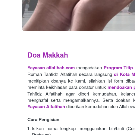
Doa Makkah
Yayasan alfatihah.com
mengadakan
Program Titip
Rumah Tahfidz Alfatihah secara langsung
di Kota 
menitipkan doanya ke kami, silahkan isi form dibaw
meminta keikhlasan para donatur untuk
mendoakan p
Tahfidz Alfatihah agar diberi kemudahan, kelan
menghafal serta mengamalkannya. Serta doakan k
Yayasan Alfatihah
diberikan kemudahan oleh Allah sw
Cara Pengisian
Isikan nama lengkap menggunakan bin/binti (Con
Prabowo)