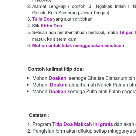
Alamat Lengkap ( contoh: Jl. Ngablak Indah II N
Genuk, Kota Semarang, Jawa Tengah)
Tulis Doa
yang akan dititipkan
Klik
Kirim Doa
Setelah ada pemberitahuan berhasil, maka
Titipan
masuk ke sistem kami
Mohon untuk tidak menggunakan emoticon
Contoh kalimat titip doa:
Mohon
Doakan
semoga Ghaitsa Elshanum bin 
Mohon 
Doakan
almarhumah Nenek Painah bint
Mohon
Doakan
semoga Zulfa binti Fulan seger
Catatan :
Program
Titip Doa Makkah ini gratis
dan akan 
Pengisian form akan ditutup setiap minggunya 