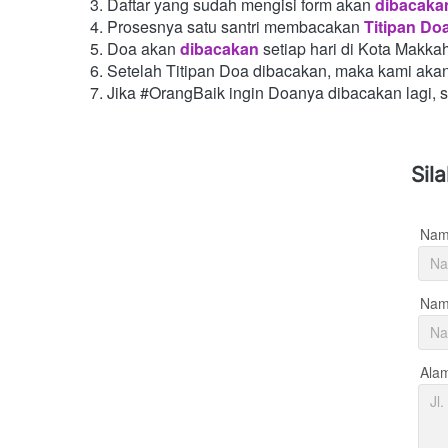
Daftar yang sudah mengisi form akan
dibacaka
Prosesnya satu santri membacakan
Titipan Do
Doa akan
dibacakan
setiap hari di Kota Makka
Setelah Titipan Doa dibacakan, maka kami aka
Jika #OrangBaik ingin Doanya dibacakan lagi, 
Sil
Nam
Nama
Ala