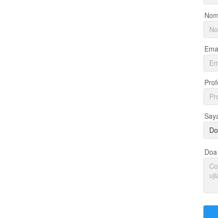
Nom
Emai
Prof
Say
Do
Doa