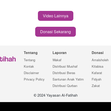
Video Lainnya
`
Donasi Sekarang
`
Tentang
Laporan
Donasi
Tentang
Wakaf
Amalsholeh
Kontak
Distribusi Mushaf
Kitabisa
Disclaimer
Distribusi Beras
Kafarat
Privacy Policy
Santunan Anak Yatim
Fidyah
Distribusi Qurban
Zakat
 2024 Yayasan Al-Fatihah