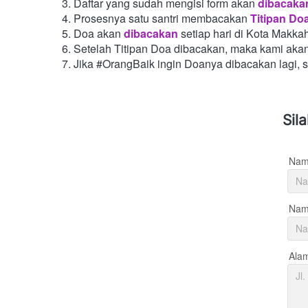
Daftar yang sudah mengisi form akan
dibacaka
Prosesnya satu santri membacakan
Titipan Do
Doa akan
dibacakan
setiap hari di Kota Makka
Setelah Titipan Doa dibacakan, maka kami aka
Jika #OrangBaik ingin Doanya dibacakan lagi, 
Sil
Nam
Nama
Ala