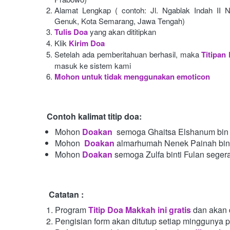
Alamat Lengkap ( contoh: Jl. Ngablak Indah II N
Genuk, Kota Semarang, Jawa Tengah)
Tulis Doa
yang akan dititipkan
Klik
Kirim Doa
Setelah ada pemberitahuan berhasil, maka
Titipan
masuk ke sistem kami
Mohon untuk tidak menggunakan emoticon
Contoh kalimat titip doa:
Mohon
Doakan
semoga Ghaitsa Elshanum bin 
Mohon 
Doakan
almarhumah Nenek Painah bint
Mohon
Doakan
semoga Zulfa binti Fulan seger
Catatan :
Program
Titip Doa Makkah ini gratis
dan akan 
Pengisian form akan ditutup setiap minggunya 