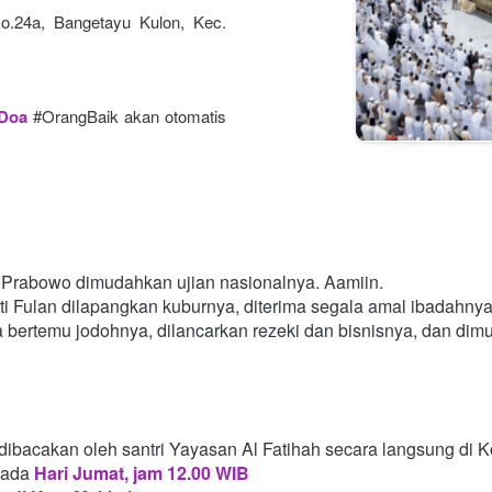
o.24a, Bangetayu Kulon, Kec. 
 Doa
#OrangBaik akan otomatis 
Prabowo dimudahkan ujian nasionalnya. Aamiin.
i Fulan dilapangkan kuburnya, diterima segala amal ibadahny
a bertemu jodohnya, dilancarkan rezeki dan bisnisnya, dan di
dibacakan oleh santri Yayasan Al Fatihah secara langsung di 
pada
Hari Jumat, jam 12.00 WIB