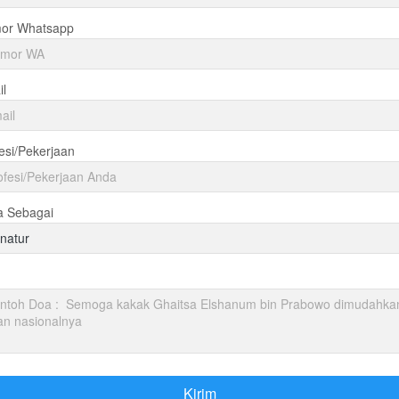
or Whatsapp
l
esi/Pekerjaan
a Sebagai
natur
Kirim
`