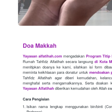
Doa Makkah
Yayasan alfatihah.com
mengadakan
Program Titip
Rumah Tahfidz Alfatihah secara langsung
di Kota 
menitipkan doanya ke kami, silahkan isi form dibaw
meminta keikhlasan para donatur untuk
mendoakan p
Tahfidz Alfatihah agar diberi kemudahan, kelan
menghafal serta mengamalkannya. Serta doakan k
Yayasan Alfatihah
diberikan kemudahan oleh Allah sw
Cara Pengisian
Isikan nama lengkap menggunakan bin/binti (Con
Prabowo)