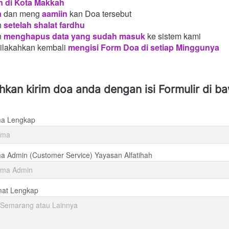
n di Kota Makkah 
a
dan meng
aamiin
kan Doa tersebut
h
setelah shalat fardhu
n
menghapus data yang sudah masuk
ke sistem kami
silakahkan kembali
mengisi Form Doa di setiap Minggunya 
ahkan kirim doa anda dengan isi Formulir di b
a Lengkap
 Admin (Customer Service) Yayasan Alfatihah
mat Lengkap