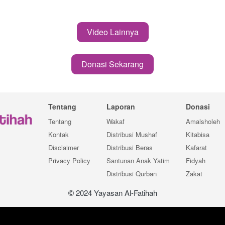
Video Lainnya
`
Donasi Sekarang
`
Tentang
Laporan
Donasi
Tentang
Wakaf
Amalsholeh
Kontak
Distribusi Mushaf
Kitabisa
Disclaimer
Distribusi Beras
Kafarat
Privacy Policy
Santunan Anak Yatim
Fidyah
Distribusi Qurban
Zakat
 2024 Yayasan Al-Fatihah