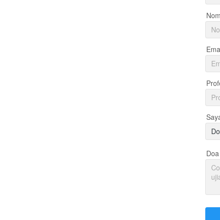
Nom
Emai
Prof
Say
Do
Doa