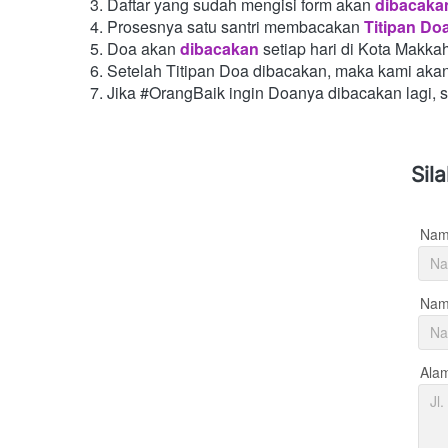
Daftar yang sudah mengisi form akan
dibacaka
Prosesnya satu santri membacakan
Titipan Do
Doa akan
dibacakan
setiap hari di Kota Makka
Setelah Titipan Doa dibacakan, maka kami aka
Jika #OrangBaik ingin Doanya dibacakan lagi, 
Sil
Nam
Nama
Ala