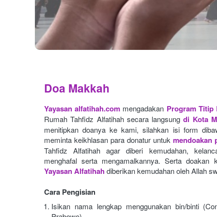
Doa Makkah
Yayasan alfatihah.com
mengadakan
Program Titip
Rumah Tahfidz Alfatihah secara langsung
di Kota 
menitipkan doanya ke kami, silahkan isi form dibaw
meminta keikhlasan para donatur untuk
mendoakan p
Tahfidz Alfatihah agar diberi kemudahan, kelan
menghafal serta mengamalkannya. Serta doakan k
Yayasan Alfatihah
diberikan kemudahan oleh Allah sw
Cara Pengisian
Isikan nama lengkap menggunakan bin/binti (Con
Prabowo)