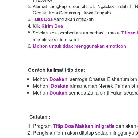
Alamat Lengkap ( contoh: Jl. Ngablak Indah II N
Genuk, Kota Semarang, Jawa Tengah)
Tulis Doa
yang akan dititipkan
Klik
Kirim Doa
Setelah ada pemberitahuan berhasil, maka
Titipan
masuk ke sistem kami
Mohon untuk tidak menggunakan emoticon
Contoh kalimat titip doa:
Mohon
Doakan
semoga Ghaitsa Elshanum bin 
Mohon 
Doakan
almarhumah Nenek Painah bint
Mohon
Doakan
semoga Zulfa binti Fulan seger
Catatan :
Program
Titip Doa Makkah ini gratis
dan akan 
Pengisian form akan ditutup setiap minggunya 