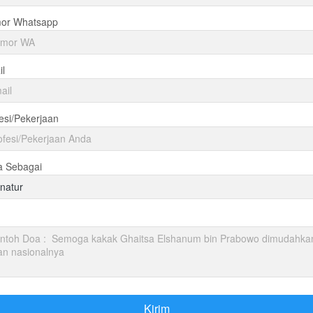
or Whatsapp
l
esi/Pekerjaan
a Sebagai
natur
Kirim
`