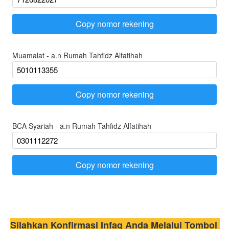
Copy nomor rekening
`
Muamalat - a.n Rumah Tahfidz Alfatihah
Copy nomor rekening
`
BCA Syariah - a.n Rumah Tahfidz Alfatihah
Copy nomor rekening
`
Silahkan Konfirmasi Infaq Anda Melalui Tombol 