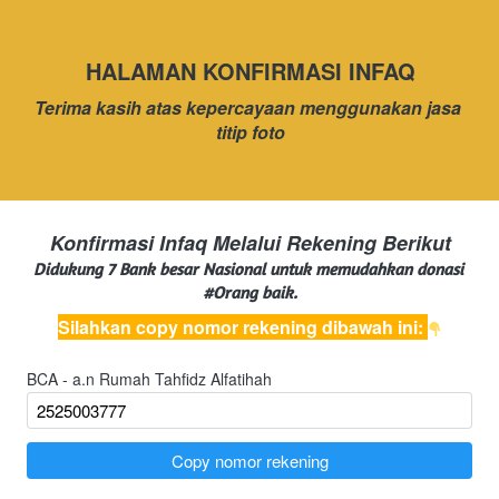
HALAMAN KONFIRMASI INFAQ
Terima kasih atas kepercayaan menggunakan jasa 
titip foto
Konfirmasi Infaq Melalui Rekening Berikut
Didukung 7 Bank besar Nasional untuk memudahkan donasi 
#Orang baik.
Silahkan copy nomor rekening dibawah ini: 
BCA - a.n Rumah Tahfidz Alfatihah
`
Copy nomor rekening