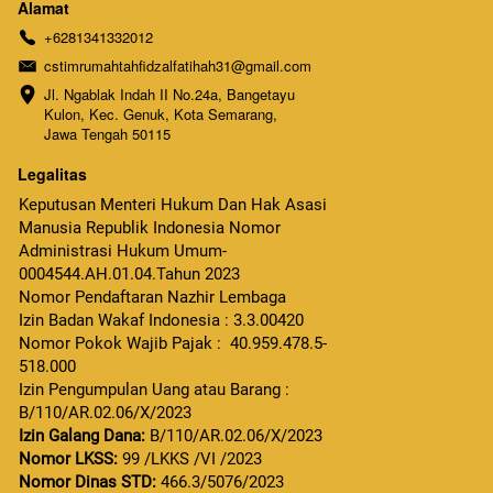
Alamat
+6281341332012
cstimrumahtahfidzalfatihah31@gmail.com
Jl. Ngablak Indah II No.24a, Bangetayu 
Kulon, Kec. Genuk, Kota Semarang, 
Jawa Tengah 50115
Legalitas
Keputusan Menteri Hukum Dan Hak Asasi 
Manusia Republik Indonesia Nomor 
Administrasi Hukum Umum-
0004544.AH.01.04.Tahun 2023 
Nomor Pendaftaran Nazhir Lembaga
Izin Badan Wakaf Indonesia : 3.3.00420
Nomor Pokok Wajib Pajak :  40.959.478.5-
518.000
Izin Pengumpulan Uang atau Barang : 
B/110/AR.02.06/X/2023  
Izin Galang Dana:
 B/110/AR.02.06/X/2023
Nomor LKSS:
99 /LKKS /VI /2023
Nomor Dinas STD:
 466.3/5076/2023